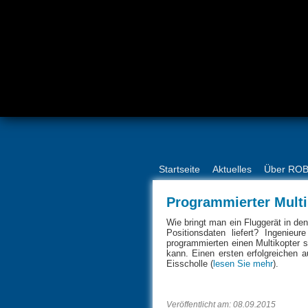
Startseite
Aktuelles
Über RO
Programmierter Multik
Wie bringt man ein Fluggerät in d
Positionsdaten liefert? Ingenieu
programmierten einen Multikopter 
kann. Einen ersten erfolgreichen a
Eisscholle (
lesen Sie mehr
).
Veröffentlicht am: 08.09.2015