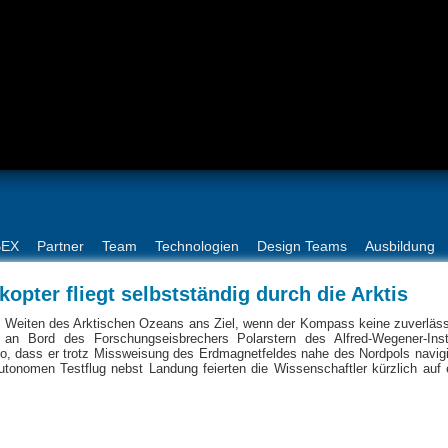
BEX
Partner
Team
Technologien
Design Teams
Ausbildung
opter fliegt selbstständig durch die Arktis
en Weiten des Arktischen Ozeans ans Ziel, wenn der Kompass keine zuverläs
re an Bord des Forschungseisbrechers Polarstern des Alfred-Wegener-Inst
so, dass er trotz Missweisung des Erdmagnetfeldes nahe des Nordpols navig
utonomen Testflug nebst Landung feierten die Wissenschaftler kürzlich auf 