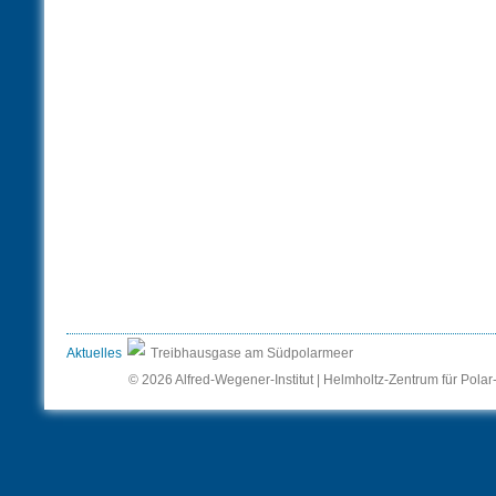
Aktuelles
Treibhausgase am Südpolarmeer
© 2026 Alfred-Wegener-Institut | Helmholtz-Zentrum für Pola