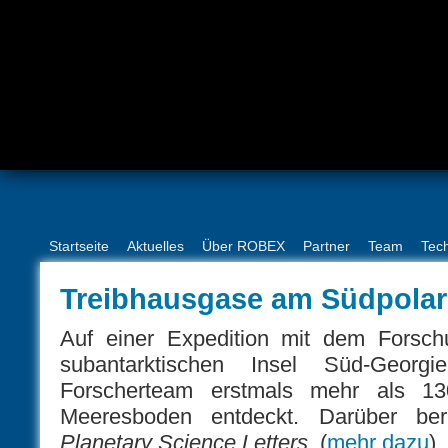
Startseite
Aktuelles
Über ROBEX
Partner
Team
Tec
Treibhausgase am Südpola
Auf einer Expedition mit dem Forsch
subantarktischen Insel Süd-Georgi
Forscherteam erstmals mehr als 13
Meeresboden entdeckt. Darüber ber
Planetary Science Letters
. (
mehr dazu
)